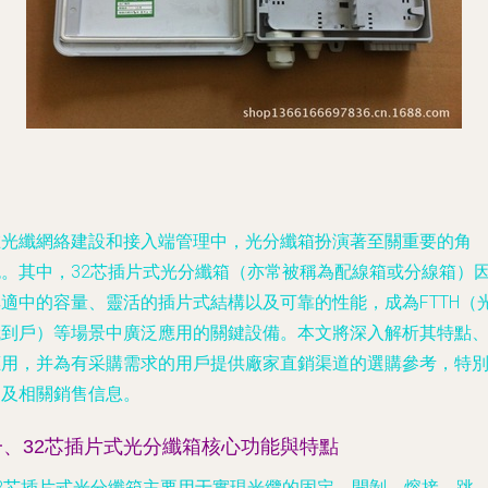
在光纖網絡建設和接入端管理中，光分纖箱扮演著至關重要的角
色。其中，32芯插片式光分纖箱（亦常被稱為配線箱或分線箱）
其適中的容量、靈活的插片式結構以及可靠的性能，成為FTTH（
纖到戶）等場景中廣泛應用的關鍵設備。本文將深入解析其特點
應用，并為有采購需求的用戶提供廠家直銷渠道的選購參考，特
提及相關銷售信息。
一、32芯插片式光分纖箱核心功能與特點
32芯插片式光分纖箱主要用于實現光纜的固定、開剝、熔接、跳