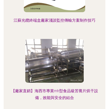
江蘇光纜終端盒廠家淺談監控傳輸方案制作技巧
【廠家直銷】海西市專業mh型食品級苦蕎片烘干設
備，效能與安全的結合