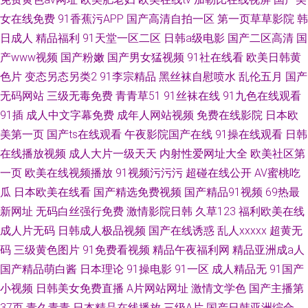
女在线免费
91香蕉污APP
国产高清自拍一区
第一页草草影院
韩
日成人
精品福利
91天堂一区二区
日韩a级电影
国产二区高清
国
产www视频
国产粉嫩
国产男女猛视频
91社在线看
欧美日韩黄
色片
变态另态另类2
91李宗精品
黑丝袜自慰喷水
乱伦五月
国产
无码网站
三级无毒免费
青青草51
91丝袜在线
91九色在线观看
91插
成人中文字幕免费
成年人网站视频
免费在线影院
日本欧
美第一页
国产ts在线观看
午夜影院国产在线
91操在线观看
日韩
在线播放视频
成人大片一级天天
内射性爱网址大全
欧美社区第
一页
欧美在线视频播放
91视频污污污
超碰在线公开
AV蜜桃吃
瓜
日本欧美在线看
国产精选免费视频
国产精品91视频
69热最
新网址
无码白丝强行免费
激情影院日韩
久草123
福利欧美在线
成人片无码
日韩成人极品视频
国产在线诱惑
乱人xxxxx
超黄无
码
三级黄色图片
91免费看视频
精品午夜福利网
精品亚洲成a人
国产精品萌白酱
日本理论
91操电影
91一区
成人精品无
91国产
小视频
日韩美女免费直播
A片网站网址
激情文学色
国产主播第
37页
青久青青
日本精品在线播放
三级A片
国产日韩亚洲综合