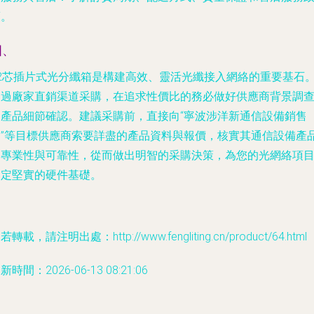
策。
四、
32芯插片式光分纖箱是構建高效、靈活光纖接入網絡的重要基石
通過廠家直銷渠道采購，在追求性價比的務必做好供應商背景調
和產品細節確認。建議采購前，直接向“寧波涉洋新通信設備銷售
部”等目標供應商索要詳盡的產品資料與報價，核實其通信設備產
的專業性與可靠性，從而做出明智的采購決策，為您的光網絡項
奠定堅實的硬件基礎。
若轉載，請注明出處：http://www.fengliting.cn/product/64.html
新時間：2026-06-13 08:21:06