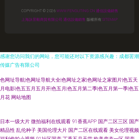
COPYRIGHT © 2026
WWW.FENGLITING.CN
通信設備銷售
上海詠景毅商貿有限公司
通信設備銷售
版權所有
SITEMAP
感谢您访问我们的网站，您可能还对以下资源感兴趣：成都罢潮
传媒广告有限公司
色网址导航|色网址导航大全|色网址之家|色网址之家图片|色五天
月电影|色五五月五月开|色五月|色五月第二季|色五月第一季|色五
月花
网站地图
日本三级官方网 深夜超碰 在线观看91站 91免费国视频 91大神啪视频 午夜
日本一级大片
微拍福利在线观看
91香蕉APP
国产二区三区
国产
精品性
乱伦种子
美国伦理大片
国产二区在线观看
美女伦理视频
成人AV福利 偷拍第一夜 综合色色丁香五月 99狼友 97婷婷视频 91网站熊猫
福利偷拍小视频
91社区国产
丁香五月天堂
欧美变态一区
国产