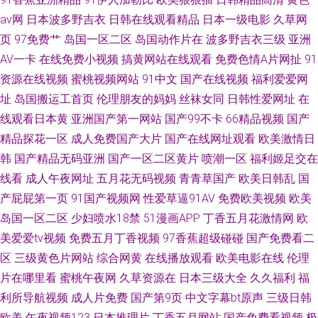
av网
日本波多野吉衣
日韩在线观看精品
日本一级电影
久草网
页
97免费艹
岛国一区二区
岛国动作片在
波多野吉衣三级
亚洲
AV一卡
在线免费小视频
搞黄网站在线观看
免费色情A片网扯
91
资源在线视频
蜜桃视频网站
91中文
国产在线视频
福利爱爱网
址
岛国搬运工首页
伦理朋友的妈妈
丝袜女同
日韩性爱网址
在
线观看日本黄
亚洲国产第一网站
国产99不卡
66精品视频
国产
精品探花一区
成人免费国产大片
国产在线网址观看
欧美激情日
韩
国产精品无码亚洲
国产一区二区黄片
喷潮一区
福利姬足交在
线看
成人午夜网址
五月花无码视频
青青草国产
欧美日韩乱
国
产屁屁第一页
91国产视频网
性爱草逼91AV
免费欧美视频
欧美
岛国一区二区
少妇喷水18禁
51漫画APP
丁香五月花激情网
欧
美爱爱tv视频
免费五月丁香视频
97香蕉超级碰碰
国产免费看二
区
三级黄色片网站
综合网黄
在线播放观看
欧美电影在线
伦理
片在哪里看
蜜桃午夜网
久草资源在
日本三级大全
久久福利
福
利所导航视频
成人片免费
国产第9页
中文字幕bt原声
三级日韩
欧美
午夜视频123
日本推理片
丁香五月网站
国产免费看视频
极