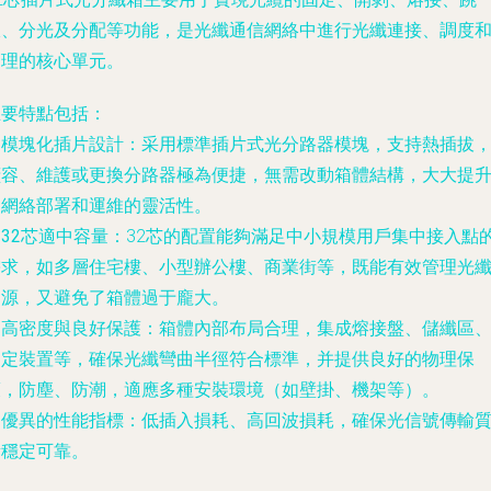
線、分光及分配等功能，是光纖通信網絡中進行光纖連接、調度
管理的核心單元。
主要特點包括：
.
模塊化插片設計
：采用標準插片式光分路器模塊，支持熱插拔
擴容、維護或更換分路器極為便捷，無需改動箱體結構，大大提
了網絡部署和運維的靈活性。
.
32芯適中容量
：32芯的配置能夠滿足中小規模用戶集中接入點
需求，如多層住宅樓、小型辦公樓、商業街等，既能有效管理光
資源，又避免了箱體過于龐大。
.
高密度與良好保護
：箱體內部布局合理，集成熔接盤、儲纖區
固定裝置等，確保光纖彎曲半徑符合標準，并提供良好的物理保
護，防塵、防潮，適應多種安裝環境（如壁掛、機架等）。
.
優異的性能指標
：低插入損耗、高回波損耗，確保光信號傳輸
量穩定可靠。