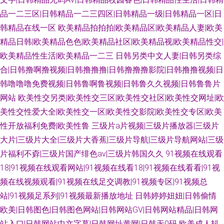
品一二三区|日韩精品一二三四区|日韩精品一级|日韩精品一区|日
韩精品在线一区
欧美精品拍拍拍|欧美精品区|欧美精品人妻|欧美
精品日韩|欧美精品色色|欧美精品社区|欧美精品视|欧美精品性交|
欧美精品性生活|欧美精品一二三
日韩另类中文人妻|日韩另类综
合|日韩撸啊撸视频|日韩撸撸撸|日韩撸撸撸影院|日韩撸撸视频|日
韩噜噜噜免费视频|日韩鲁啊鲁视频|日韩鲁久久视频|日韩鲁鲁片
网站
欧美性交另类|欧美性交三区|欧美性交社区|欧美性交网址|欧
美性交性爱大全|欧美性交一区|欧美性交影院|欧美性交专区|欧美
性开放福利免费|欧美性鲁
三级片a片视频|三级片播放器|三级片
大片|三级片大全|三级片大香蕉|三级片导航|三级片导航网站|三级
片福利不孬|三级片国产绯色av|三级片韩国久久
91视频在线观看
18|91视频在线观看网站|91视频在线看18|91视频在线看看|91视
频在线视频观看|91视频在线足交调教|91视频专区|91视频总
站|91视频足系列|91视频最新播放地址
日韩婷婷妞妞|日韩偷情
欧美|日韩图色|日韩图色网站|日韩网站GV|日韩网站精品|日韩网
站入口|日韩网站中文字幕|日韩网址黄网|日韩无0码
欧美成人抖