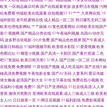
欧美
一区精品麻豆经典
国产在线观看资源
波多野洁衣视频
污网
码三级 日本片网址 青青综合操网 欧美操逼逼 狼人AV最新 熟女免费视频 午
站免费看
特级欧美在线观看
自拍视频91
91艹艹
久草网在线
18
福利影院
老司机蜜桃在线
成人精品一区二区
韩日爆乳无码三级
夜伦理在线 四虎午夜剧场 日韩成人剧场 日韩视频 人妻诱惑影院 欧美海外a
欧美伦理电影网站
艹艹操操
AV黄色观看网站
日韩欧美在线国产
新91视频网
国产精品分类在线
97午夜福利视频
岛国AV动作无
老司机午夜成人 久草国产牛牛视频 人妖另类区 天天肏屄一网 亚洲天堂第一
码
波多野吉依电影
小h片免费
国产精品色色视屏
国产午夜成人
网 av成人资源站 午夜剧场福利姬 岛国色情av 欧美海外a 91黄色直播网站 国
最新日韩精品
91福利视频导航
欧美喷水影院
91爱爱视频
欧美
色图论坛
91榴莲小视频
国产高清一卡新区
国产看片资源
二色
内精品夜夜操 五月久久福利 久久伊人导 超碰熟女人人 亚洲东方AV 欧美日逼
吧97资源站
欧美日韩另类0
91华人
国产日韩一区二区
日本网站
在线免费
免费潮喷
91原创国产视频
成人吃瓜福利
国产在线9
操
视频 日韩精品四区 人人爱肏屄 欧美东方夜午一区 老司机激情福利 久久嫩草
碰高清免费视频
午夜电影全集
国产AV无码
人妻系列
爱豆传媒
倩女幽魂
超清国产剧大全
91中文字幕在线
免费在线小视频
吃
免费看 日韩一级视频 亚洲伦理自拍 97资源网 国产在线第一页 超碰黑美女
瓜福利小视频
免费91
国产日产亚洲精品
91社在线高清
人人草
香蕉
激情另类图片
亚洲欧美在线观看
成人三级成人三级
欧美老
亚洲成人福利导航 操逼四91 欧日韩aa 大香蕉玖玖乐 91在线porn 福利网址
女人bb
日日操第一页
91网豆花视频
91福利剧场
免费影视观看
精品视频99 另类国产在线 欧美小性爱 欧美人视频 美女一级aa 老湿激情影院
91视频国产自拍
国产美女在线视频
欧美又大
无码四虎
女同激