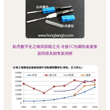
點亮數字化之橋與節能之光 冷接SC光纖快速連接
器與燈具銷售新洞察