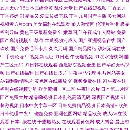
五月天av
18日本三级全黄
乱伦天堂
国产在线短视频
丁香五月
丁香婷婷
91精品又
爱豆传媒下载
丁香九月国产主播
美女网站
视频黄
A片com
美女福利在线观看
狼人激情网
伦理片香港
极品
福利导航
黄色三级最新免费
91嫩草国产
午夜成年人网站
免费
国产高清视频
91草莓
丝瓜视频污成人
国产亚洲视品在线
国产
玖玖
国产免费毛不卡片
久久无码
国产精品网络
孕妇无码在线
91手机论坛
91视频新地址
91日逼
午夜啪视频
91啪水蜜桃网
国
产二区无码
91日韩在线观看
西瓜影院视频全集
国产孕妇无码视
频
国产在线福利
国产在线日皮片
午夜神马伦理
毛片网站美女
AV福利激情毛片
黄色网在线播放
91视频免费在线
91午夜在线
福利在线视频导航
欧美喷潮一区二区
午夜理论片
日本第二片区
国产免费大片
精品呦视频
日本乱伦高清无码
深夜国产视频
91
刺激视频
日本中文字幕一区
日韩免费精品视频
日本高清v
欧美
日韩伦理午夜
91碰超免费
亚洲色图网站
精品欧美
成人AV在线
观看
日本a级在线
干露脸熟女
在线观看黄色网
成人抖音
爰上碰
91
国产美女91视频
国产情侣片
97人人看
国产三级视频在线
91