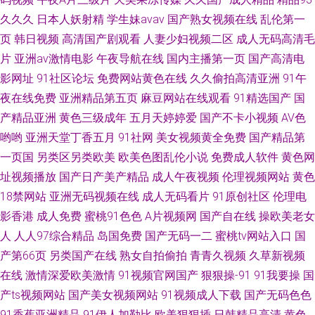
久久久
日本人妖射精
学生妹avav
国产熟女视频在线
乱伦第一
页
韩日视频
高清国产剧观看
人妻少妇视频二区
成人无码高清毛
片
亚洲av激情电影
午夜导航在线
国内主播第一页
国产高清电
影网址
91社区论坛
免费网站黄色在线
久久偷拍高清亚洲
91午
夜在线免费
亚洲精品第五页
麻豆网站在线观看
91精选国产
国
产精品亚洲
黄色三级成年
五月天婷婷爱
国产不卡小视频
AV色
哟哟
亚洲天堂丁香五月
91社网
美女视频黄全免费
国产精品第
一页国
另类区另类欧美
欧美色图乱伦小说
免费成人软件
黄色网
址视频播放
国产日产美产精品
成人午夜视频
伦理视频网站
黄色
18禁网站
亚洲无码视频在线
成人无码看片
91原创社区
伦理电
影香港
成人免费
蜜桃91色色
A片视频网
国产自在线
操欧美老女
人
人人97综合精品
岛国免费
国产无码一二
蜜桃tv网站入口
国
产第66页
另类国产在线
熟女自拍偷拍
青青久视频
久草新视频
在线
激情深爱欧美激情
91视频官网国产
狠狠操-91
91我要操
国
产ts视频网站
国产美女视频网站
91视频成人下载
国产无码色色
91香蕉亚洲精品
91伊人加勒比
欧美狠狠插
日韩精品高清
黄色