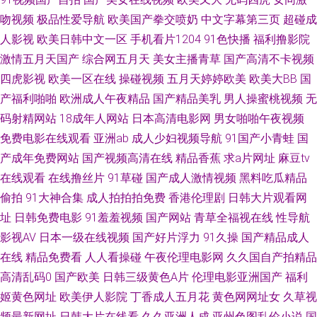
吻视频
极品性爱导航
欧美国产拳交喷奶
中文字幕第三页
超碰成
欧美美女内射 欧美AA毛片 狼友导航主页 日韩精品一 国产成人伊人 97超碰
人影视
欧美日韩中文一区
手机看片1204
91色快播
福利撸影院
激情五月天国产
综合网五月天
美女主播青草
国产高清不卡视频
人人操射 偷拍亚洲色图 超碰96 日本毛茸茸的少妇 东京热日韩有码 欧美毛片
四虎影视
欧美一区在线
操碰视频
五月天婷婷欧美
欧美大BB
国
产福利啪啪
欧洲成人午夜精品
国产精品美乳
男人操蜜桃视频
无
A级 18香蕉 日韩综合色 超碰操操 日韩偷拍网 91社在线视频 韩国视频HDAV
码射精网站
18成年人网站
日本高清电影网
男女啪啪午夜视频
免费电影在线观看
亚洲ab
成人少妇视频导航
91国产小青蛙
国
日韩AV资源网 操少妇射精 美女被草网站 亚洲女人天堂在线 国产一起色 啊v
产成年免费网站
国产视频高清在线
精品香蕉
求a片网址
麻豆tv
视频在线观看 亚洲一区伪娘射精 国产免费情爱视频 伊人桃色综合 国产成色
在线观看
在线撸丝片
91草碰
国产成人激情视频
黑料吃瓜精品
偷拍
91大神合集
成人拍拍拍免费
香港伦理剧
日韩大片观看网
免费在线 人妻熟女在线网址 超碰手机在线网址 在线观看污网站 欧美性爱一
址
日韩免费电影
91羞羞视频
国产网站
青草全福视在线
性导航
影视AV
日本一级在线视频
国产好片浮力
91久操
国产精品成人
卡2卡 极品福利姬自慰 97午夜剧场 国产情侣国产 日韩中文在线一线 91色啦
在线
精品免费看
人人看操碰
午夜伦理电影网
久久国自产拍精品
高清乱码0
国产欧美
日韩三级黄色A片
伦理电影亚洲国产
福利
自拍 韩国在线不卡在线 无码超碰 黄色短片合集 超碰人人操 色婷婷五月中出
姬黄色网址
欧美伊人影院
丁香成人五月花
黄色网网址女
久草视
深夜福利导航站 豆花97精品 超碰91色色 微拍国产 韩国美女主播青草 超碰
频最新网址
日韩大片在线看
久久亚洲人成
亚州色图乱伦小说
国