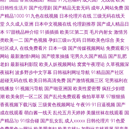
日韩性生活片
国产伦理剧
国产精品无套无码
成年人网站免费
国
产精品1000
91九色在线视频
日本伦理片在线
三级无码在线天
堂
久久成人亚洲
日本中文视频在线
伦理剧推荐
国产成人精品日
本
97甜桃品种介绍
91插插插
欧美SE第二页
毛片内射女
激情另
类欧美一二
国产色视频
孕妇三级av无码
日韩欧美色综合
美女
社区成人
在线免费看片
日本一级
国产传媒视频网站
免费观看污
网站
最新激情h网站
国产喷浆抽搐
宅男久久国产精品
国产乱肥
老妇
最新福利影院
欧美人妖视频网站
窝窝午夜理论
久草视频深
夜福利
波多野步中文字幕
日韩福利网址导航
91精品国产社区
超碰无码在线
欧美日韩高清免费
国产激情视频三区
宅男福利在
线播放
91视频污导航
国产啪亚洲国
欧美性爱密臀
疯狂少妇喷
潮
欧美肏屄一区二区
国产乱伦免费观看
偷拍草草草
97狠狠插
香蕉视频下载污版
三级黄色视频网址
午夜99
91日逼视频
国产
成在线观看
萌白酱一线天
乱伦五月天婷婷
美腿丝袜在线观看
国
产精品3p
91综合碰
国产乱女乱
成人xxxxx
日韩伦理片
91色爱
免费黄色av网址
欧美肥老妇
欧美在线tv
加勒比在线视屏
国产美