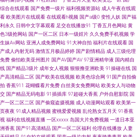
综合在线观看
国产免费一级片
福利视频资源站
成人午夜在线观
91熟女露脸专区 av网站 www含羞草av 韩国三级片小视频 久草资源网站 青
看
欧美图片在线观看
在线观看h视频
国产a级0
变性人妖
国产福
利永久
日韩中文字幕观看
足交在线播放91
丁香五月色网站
黄
娱乐盛视久久 日本女同护士 天天干免费视频 午夜寂寞伦理 五月四房色播婷
色3级抢网站
国产一区二区
日本一级婬片
久久免费手机视频
学
婷 香蕉视频网址 性爱综合区 伪娘seav 婷婷一区二区 午夜福利123 午夜色色
生妹Av网站
亚洲人成免费网站
91大神自拍
福利片在线观看
国
产成人内射无码
激情五月极品婷婷
国产剧情精品
成人三级伦理
吧AV 五月停停影院 先锋影音无码 久草福利资源站久 男女国产 老司机性爱视
免费
偷怕欧美亚州图片
国产AV国产AV
97亚洲精华液
国内精自
线
国产精品3级片
成年女人视频
狠狠撸亚洲欧美
91操碰在线
国
频 黄色毛片視頻圖片 九九午夜成人剧场 另类激情欧美 老司机制服丝袜 男人
产高清精品二区
国产欧美在线视频
欧美色综合网
91国产自拍偷
拍
香蕉911
花蝴蝶看片免费
白丝美女免费网站
欧美女人与动物
的天堂a爽 蜜桃视频黄 久久青草 岛国a免费观看 91天堂视频 午夜桃色av 蜜
交
国产精品无码电影
91插插库
97超碰大香蕉
户外自慰影院
国
产一区二区二区
国产偷窥盗摄视频
成人动漫网站观看
欧美第一
芽精品视频 国产午夜福利影院 在线看污视频 91蜜臀刺激网 97国产精选 91
页夜夜
91成人精品视频
蜜桃爱爱视频
乱伦熟女五月天
91香蕉
视频精品网站 91丝袜在线视频 91呆哥人妻系列 91少妇黑丝 69福利社一区
视
福利在线视频直播
一区xxxxx
岛国大片免费视频
一道日本亚
洲香蕉
国产91高清精品
国产一区二区福利
伦理在线播放
人妻
亚洲AV炮图 亚洲天堂在线超吹 在线资源91 18色网 91超碰碰在线 午夜免费
无码精品
91自拍在线观看
国产一级片内射
夜夜骑青青草
欧美