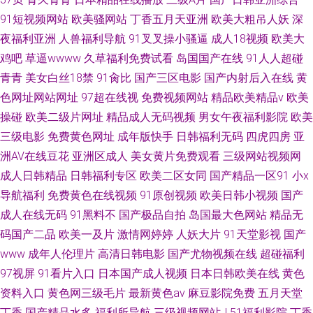
91短视频网站
欧美骚网站
丁香五月天亚洲
欧美大粗吊人妖
深
夜福利亚洲
人兽福利导航
91叉叉操小骚逼
成人18视频
欧美大
鸡吧
草逼wwww
久草福利免费试看
岛国国产在线
91人人超碰
青青
美女白丝18禁
91肏比
国产三区电影
国产内射后入在线
黄
色网址网站网址
97超在线视
免费视频网站
精品欧美精品v
欧美
操碰
欧美二级片网址
精品成人无码视频
男女午夜福利影院
欧美
三级电影
免费黄色网址
成年版快手
日韩福利无码
四虎四房
亚
洲AV在线豆花
亚洲区成人
美女黄片免费观看
三级网站视频网
成人日韩精品
日韩福利专区
欧美二区女同
国产精品一区91
小x
导航福利
免费黄色在线视频
91原创视频
欧美日韩小视频
国产
成人在线无码
91黑料不
国产极品自拍
岛国最大色网站
精品无
码国产二品
欧美一及片
激情网婷婷
人妖大片
91天堂影视
国产
www
成年人伦理片
高清日韩电影
国产尤物视频在线
超碰福利
97视屏
91看片入口
日本国产成人视频
日本日韩欧美在线
黄色
资料入口
黄色网三级毛片
最新黄色av
麻豆影院免费
五月天堂
丁香
国产精品水多
福利所导航
三级视频网站J
51福利影院
丁香