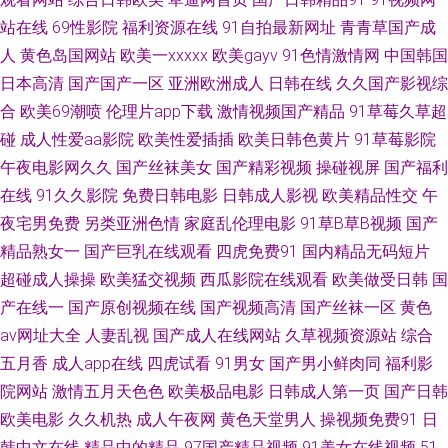
站在线
69性影院
福利资源在线
91自拍最新网址
青青草国产成
夜福利专区 人人操比 天天操B亚洲性爱 午夜情色av 午夜情色av 亚洲青娱乐
人
黄色岛国网站
欧美一xxxxx
欧美gayv
91色情激情网
中国韩国
日本高清
国产国产一区
亚洲欧洲成人
日韩在线
久久国产影视综
avi 香蕉午夜影院 91免费站 91瑟瑟 91网址导航 97在线视频鸥洲 91欧美性爱
合
欧美69潮喷
伦理片app下载
激情视频国产精品
91草莓久草超
碰
成人性爱aa影院
欧美性爱插插
欧美日韩色黄片
91草莓影院
白丝美女后入内射 jk白丝被射 www97丝足网 91中文足交 91秒拍网 在线看
午夜电影网久久
国产丝袜美女
国产精彩视频
操碰视屏
国产福利
黄专用网站 91TS在线 91p最新网址 伊人狠狠干 影音AV资源站 91天堂网 91
在线
91久久影院
免费日韩电影
日韩成人影视
欧美精品性交
午
夜宅男免费
另类亚洲色情
家庭乱伦理电影
91草B草B视频
国产
青娱夫妻 97资源 AA级黄色网 WWW曰逼 岛国A片 精品国内久久 久久狼友社
精品熟女一
国产巨乳在线观看
四虎免费91
国内精品无码短片
超碰成人操操
欧美猛交视频
西瓜影院在线观看
欧美做受日韩
国
久久精品青青草 黄色废料91 国产干逼视频 久久肏你 老师美女丝袜啪啪 久草
产在线一
国产原创视频在线
国产视频高清
国产丝袜一区
黄色
av网址大全
人妻乱视
国产成人在线网站
久草视频资源站
综合
精品电影 海角久9高清精品 欧美无毒在线 日本后入视频 日韩成人大片 日韩A
五月香
成人app在线
四虎试看
91男女
国产男小鲜肉同
福利影
院网站
激情五月天色色
欧美极品电影
日韩成人第一页
国产日韩
视频论坛 欧美性交A片 亚洲激情导航 伊人成人在线网 91国产孕妇 91视频网
欧美电影
久久机热
成人午夜网
黄色天堂男人
操视频免费91
日
站免费 成人社区AV 韩国av啪啪 老湿机app 欧美老女人 人人摸97视频 日韩有
韩中文在线
精品中的精品
97国产精品视频
91美女在线视频
51