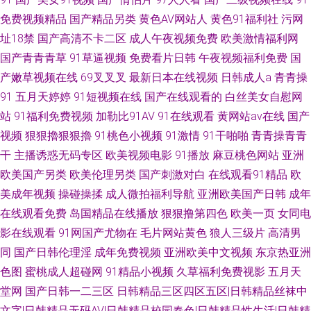
免费视频精品
国产精品另类
黄色AV网站人
黄色91福利社
污网
址18禁
国产高清不卡二区
成人午夜视频免费
欧美激情福利网
国产青青青草
91草逼视频
免费看片日韩
午夜视频福利免费
国
产嫩草视频在线
69叉叉叉
最新日本在线视频
日韩成人a
青青操
91
五月天婷婷
91短视频在线
国产在线观看的
白丝美女自慰网
站
91福利免费视频
加勒比91AV
91在线观看
黄网站av在线
国产
视频
狠狠擼狠狠擼
91桃色小视频
91激情
91干啪啪
青青操青青
干
主播诱惑无码专区
欧美视频电影
91播放
麻豆桃色网站
亚洲
欧美国产另类
欧美伦理另类
国产刺激对白
在线观看91精品
欧
美成年视频
操碰操揉
成人微拍福利导航
亚洲欧美国产日韩
成年
在线观看免费
岛国精品在线播放
狠狠撸第四色
欧美一页
女同电
影在线观看
91网国产尤物在
毛片网站黄色
狼人三级片
高清男
同
国产日韩伦理淫
成年免费视频
亚洲欧美中文视频
东京热亚洲
色图
蜜桃成人超碰网
91精品小视频
久草福利免费视影
五月天
堂网
国产日韩一二三区
日韩精品三区四区五区|日韩精品丝袜中
文字|日韩精品无码AV|日韩精品校园春色|日韩精品性生活|日韩精