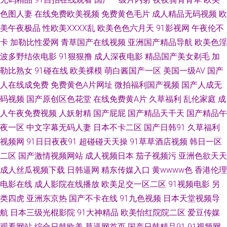
色图人妻
在线免费欧美视频
免费黄色毛片
成人精品无码视频
欧
电影 91工厂网址 91精品熟妇 91亚洲传媒51 91少妇喷水视频 91蓝莓视频
美午夜极品
性欧美ⅩⅩⅩⅩ乱
欧美色色六月天
91影视网
午夜伦不
卡
加勒比性爱网
青草国产在线视频
亚洲国产精品导航
欧美色淫
97资源站超碰 91蓝莓视频 www99视频 A香蕉成人大片 91人兽 ass中国熟
波多野结依电影
91狠狠撸
成人深夜电影
精品国产美女剃毛
加
勒比熟女
91碰在线
欧美裸模
萌白酱国产一区
美国一级AV
国产
97资源网色色 变态另类先锋 国产操逼视频在线 黄色天堂网 美女做爱网站 美
人在线成免费
免费黄色A片网址
微拍福利国产视频
国产人成无
日韩色 青青草原99 三级www 91小视频 91c仔丝袜在线 91免费站 玖玖爱导
码视频
国产原创区色花堂
在线免费黄A片
久草福利
乱伦家庭
成
人午夜免费视频
人妖射精
国产屁屁
国产精品天干天
国产精品午
航 超碰人人爱爱 AV夜夜 伊人福利导航 欧美综合成人 伊人大香蕉伊人 日韩
夜一区
中文字幕无码人妻
日本不卡二区
国产日韩91
久草福利
视频网
91日日夜夜91
超碰碰天天操
91草草酒店视频
韩日一区
色情三级网 草草影院最新地址 五月素人人妻 狠狠干2026 91少女 99热在线
二区
国产激情视频网站
成人视频日本
茄子视频污
亚洲色欲天天
成人丝瓜视频下载
日韩逼网
精东传媒入口
黄wwww色
香港伦理
66 Av爱爱69 91国际视频 综合另类AV 午夜网址AV 91好图推荐 91黑科福利
电影在线
成人影院在线播放
欧美足交一区二区
91视频电影
另
视频 亚洲成人黄色 亚洲特黄 先锋资源6 91工厂熟女露脸 在线观看美女福利
类四虎
亚洲东京热
国产不卡在线
91九色视频
日本天堂视频导
航
日本三级光棍影院
91大神精品
欧美怡红院院二区
爱豆传媒
影音先锋色精东 2026成人网站 91婷婷西瓜 91精品熟妇视频 亚洲阿b天堂 深
观看网站
综合日韩欧美
草逼网首页
国产日韩精品91
91视频网