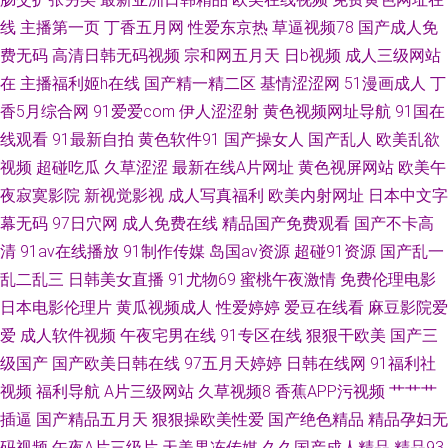
线
主播第一页
丁香五月网
性爱东京热
草逼视频78
国产成人免
费无码
高清日韩无码视频
宗和网五月天
日b视频
成人三级网站
在
主播福利姬h在线
国产精一精二区
基情涩涩网
51漫画成人
丁
香5月综合网
91爱爱com
伊人涩涩射
黄色视频网址导航
91国在
线观看
91最新自拍
黄色软件91
国产操女人
国产乱人
欧美乱欲
视频
超碰吃瓜
久草涩涩
最新在线A片网址
黄色视屏网站
欧美午
夜寂寞影院
新视觉影视
成人写真福利
欧美内射网址
日本中文字
幕无码
97日穴网
成人免费在线
精品国产免费观看
国产不卡高
清
91av在线播放
91制作传媒
岛国av资源
超碰91资源
国产乱一
乱二乱三
日韩美女直播
91尤物69
蜜桃午夜激情
免费伦理电影
日本电影伦理片
黄瓜视频成人
性爱婷婷
爱豆在线看
麻豆影院爱
爱
成人软件视频
午夜宅男在线
91专区在线
狠狠干欧美
国产三
级国产
国产欧美日韩在线
97五月天婷婷
日韩在线网
91福利社
视频
福利导航
A片三级网站
久草视频8
香蕉APP污视频
艹艹艹
插逼
国产精品五月天
狠狠操欧美性爱
国产绝色精品
精品孕妇无
码视频
午夜A片三级片
天美果冻传媒
久久国产成人精品
精品93