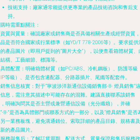
技術支持
：廠家通常能提供更專業的產品技術咨詢和售后支
持。
選購時需重點關注：
.
資質與質量
：確認廠家或銷售商是否具備相關生產或經營資質
品是否符合國家或行業標準（如YD/T 778-2006等）。要求提供
晰的
產品圖片
（即用戶提到的“圖片大全”），以便查看箱體材質、
部結構、工藝細節、標識等。
.
具體配置
：明確箱體材質（如PC/ABS、冷軋鋼板）、防護等級
（IP等級）、是否包含適配器、分路器插片、尾纖等配套件。
.
銷售信息核實
：對于“寧波涉洋新通信設備銷售部-8- 燈具銷售”
類信息，需注意其描述中可能存在的混雜。建議直接聯系該銷售
部，明確詢問其是否主營或兼營通信設備（光分纖箱），并確
“-8-”是否為具體部門或聯系方式的一部分，以及“燈具銷售”是否
其另一業務板塊，避免溝通錯位。索取詳細的產品目錄、規格書
最新的產品圖片。
.
服務與售后
：了解訂貨周期、配送方式、質量保證和售后服務