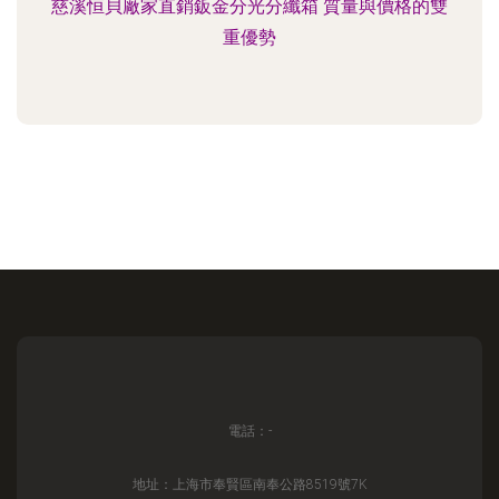
慈溪恒貝廠家直銷鈑金分光分纖箱 質量與價格的雙
重優勢
電話：-
地址：上海市奉賢區南奉公路8519號7K