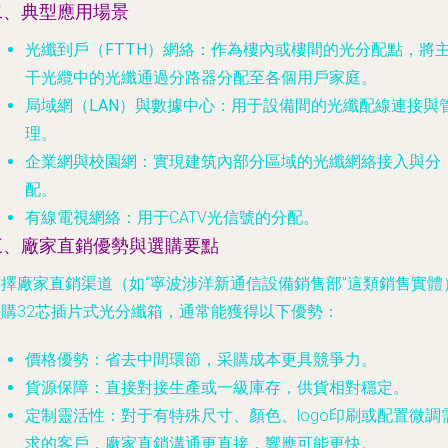
二、典型應用場景
光纖到戶（FTTH）網絡
：作為樓內或樓間的光分配點，將
干光纜中的光纖通過分路器分配至各個用戶家庭。
局域網（LAN）與數據中心
：用于設備間的光纖配線連接與
理。
企業網與校園網
：實現建筑內部分區域的光纖網絡接入與分
配。
有線電視網絡
：用于CATV光信號的分配。
三、廠家直銷優勢與選購要點
選擇廠家直銷渠道（如“寧波涉洋新通信設備銷售部”這類銷售實體
采購32芯插片式光分纖箱，通常能獲得以下優勢：
價格優勢
：省去中間環節，采購成本更具競爭力。
貨源保障
：直接對接生產或一級庫存，供貨相對穩定。
定制靈活性
：對于有特殊尺寸、顏色、logo印刷或配置微調
求的客戶，廠家直銷溝通更直接，響應可能更快。