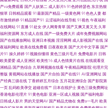
产va免费观看
国产人妖第二
成人影片h
91色婷婷瑟色
东京热狠
99香蕉 影音先锋欧美性爱 欧美性爱网页 www欧美com 另类激情影院 天天日
狠草
日韩精品观看
91最新国产精品
一级黄色网
91色色人妻
都
市激情婷婷
91精品国产91
云涩福利在线导航
91视色
午夜福利
天天弄 自拍国内 东京热成人网站 午夜老湿机 丁香五月天综合网 国产AV高清
在线网站
91直播
91处女
伊人网青青草
国产又爽又黄又无
久草
福利资源网
东方成人在线
国产一级免费大片
成年免费视频网站
影音先锋丝袜美腿 欧美三级aaa 91视频露脸 日韩精品电影 bt成人 九一久久
国产在线播放网站
亚洲日本视频
淫淫网网
成人影视国产在线
深
夜福利网址
欧美在线免费看
日夜夜欧美
国产大片中文字幕
国产
一本到道 第一福利在线导航 蜜臀96超碰 在线视频视频一区 91色se 日韩
片91
操久婷婷
91视频你懂得
黄色三级片毛片
免费电影片
日韩
www 久久神马 午夜少妇片 日本有码第9页 成人性爱综合国产 老湿机网 av资
欧美爱爱
成人亚洲区
欧美性16
成人色情黄片在线
在线观看亚
洲精品
国产热综合
久草网视频在线看
午夜精品网影院
伦理片完
源观看 欧美玖玖爱111 成人网址在线播放 东京热五月天婷婷 亚洲图片激情
整版
黄视网站在线播放
国产片自拍
国产在线91
AV亚洲网址
国
产经典三级在线
丁香婷婷五月综合
五月花亚洲综合
国产影院第
文学 国产精品传媒狼友 51福利社区 韩国精品人妻 午夜福利67 草草影院免费
一页
乱码欧美孕交
超碰在线艹
日本在线护士
黄色三级免费网址
香港电影伦理片
91黄色电影
亚洲一区成人视频
国产福利电影
日本免费在线WW 亚洲色图28p 日韩在线视频观看 日韩av激情短篇 国产aa麻
日韩成人影片
男的天堂网AV
国产精品尤物在
免费a一毛片
欧美
肠交扩张另类
最新亚洲日韩精品
欧美在线视频
免费黄色网址在
豆 午夜精品导航 天堂尤物在线视频