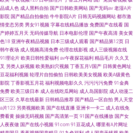
品成人色
成人黑料自拍
国产日韩欧美网站
国产无码av
老湿A片
影院
国产精品自拍偷拍
牛牛影院A片
日韩无码视频网站
都市激
情变态另类
男女91视频
字幕在线精品播放
免费国产在线看
国
产婷婷五月天
无码传媒导航
日本电影伦理
国产午夜高清
美女黄
色18
亚洲午夜精品视频
日本三级成人观看
国产精品第12页
日
韩午夜场
成人视频高清免费
伦理在线影视
成人三级视频在线
91理论片
欧美日韩性爱福利
av午夜探花福利
精品毛片
久久叉
叉
另类人妖视频
欧美熟妇穴视频
丁香五月V国产
日韩黄色网址
豆花福利视频
轮理片自拍偷拍
日韩欧美美女视频
欧美A级黄色
影院
丁香影视五月花
福利视频电影久久
污污污污免费
91金典
免费
欧美三级日本
成人在线吃瓜网站
成人岛国影院
成人动漫二
区三区
久草在线最新
日韩精品推荐
国产精品一区自拍
男人天堂
a片123
另类视频欧美
国产在线直播
亚洲卡一卡二
成人在线免
费看黄
操操无码视频
国产高清第一页
91国产在线播放
国产女
人夜夜做
国产在线小视频
91com
91豆花成人
哪里有A片网址
精产国品
香蕉视频国产精品
91九色福利
成人国产无线视
欧美